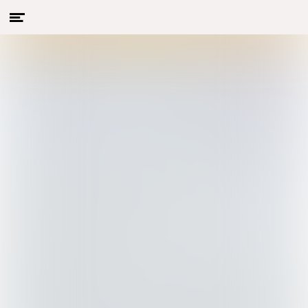
Menu
Naar hoofdcontent
openen