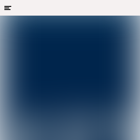
Menu
Naar hoofdcontent
openen