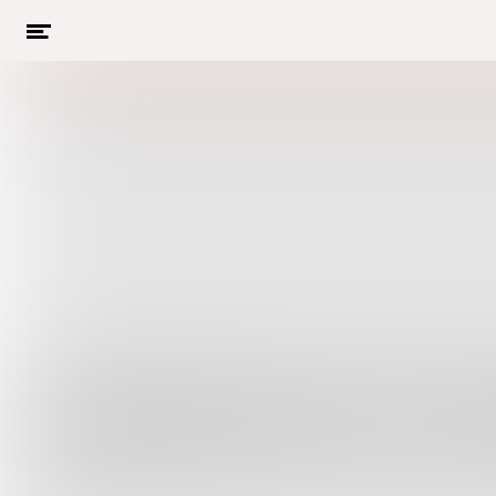
Menu
openen
Naar hoofdcontent