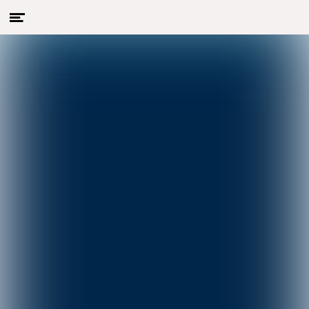
Menu
Naar hoofdcontent
openen