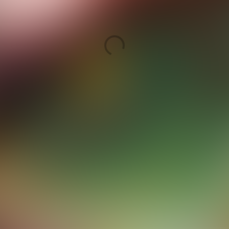
Zagers – al 
dan niet in 
stukjes – zijn 
Arjan’s 
favoriete aas 