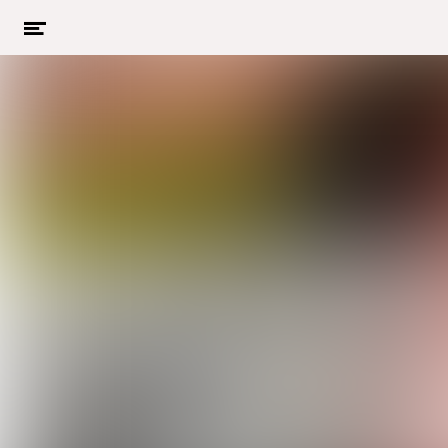
Menu
openen
Naar hoofdcontent